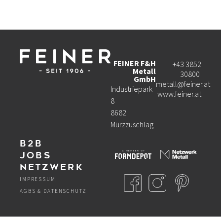
FEINER F&H
+43 3852
Metall
30800
GmbH
metall@feiner.at
Industriepark
www.feiner.at
8
8682
Mürzzuschlag
B2B
Jobs
Netzwerk
IMPRESSUM
AGBS & DATENSCHUTZ