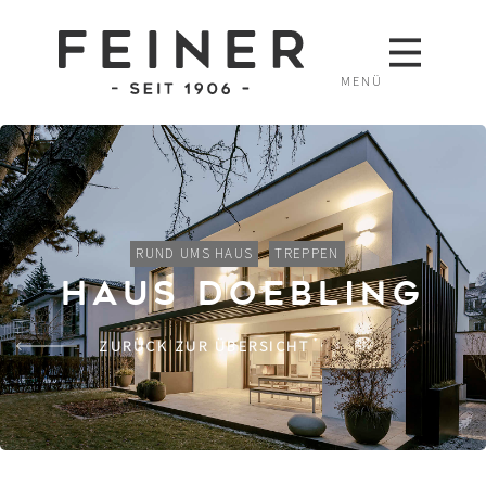
MENÜ
RUND UMS HAUS
TREPPEN
Haus Doebling
ZURÜCK ZUR ÜBERSICHT