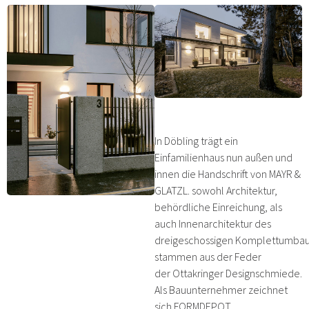
In Döbling trägt ein
Einfamilienhaus nun außen und
innen die Handschrift von MAYR &
GLATZL. sowohl Architektur,
behördliche Einreichung, als
auch Innenarchitektur des
dreigeschossigen Komplettumba
stammen aus der Feder
der Ottakringer Designschmiede.
Als Bauunternehmer zeichnet
sich FORMDEPOT